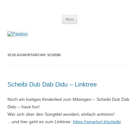
Zum
Inhalt
Pataton
springen
Mukke für Kiddies
Menü
SCHLAGWORTARCHIV:
SCHEIBI
Scheibi Dub Dab Didu – Linktree
Noch ein lustiges Kinderlied zum Mitsingen – Scheibi Dub Dab
Didu – have fun!
Wer sich über den Songtitel wundert, einfach anhören!
…und hier geht es zum Linktree:
https://smarturl.it/scheibi