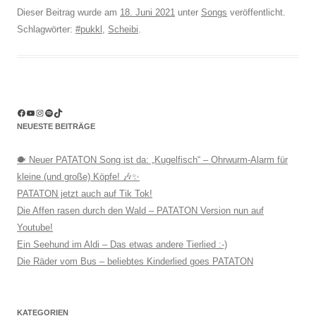
Dieser Beitrag wurde am
18. Juni 2021
unter
Songs
veröffentlicht.
Schlagwörter:
#pukkl
,
Scheibi
.
Facebook
YouTube
Instagram
Spotify
TikTok
NEUESTE BEITRÄGE
🐡 Neuer PATATON Song ist da: „Kugelfisch“ – Ohrwurm-Alarm für
kleine (und große) Köpfe! 🎶✨
PATATON jetzt auch auf Tik Tok!
Die Affen rasen durch den Wald – PATATON Version nun auf
Youtube!
Ein Seehund im Aldi – Das etwas andere Tierlied :-)
Die Räder vom Bus – beliebtes Kinderlied goes PATATON
KATEGORIEN