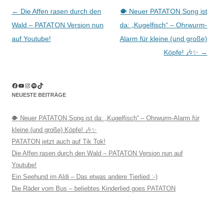
Beitragsnavigation
←
Die Affen rasen durch den
🐡 Neuer PATATON Song ist
Wald – PATATON Version nun
da: „Kugelfisch“ – Ohrwurm-
auf Youtube!
Alarm für kleine (und große)
Köpfe! 🎶✨
→
Facebook
YouTube
Instagram
Spotify
TikTok
NEUESTE BEITRÄGE
🐡 Neuer PATATON Song ist da: „Kugelfisch“ – Ohrwurm-Alarm für
kleine (und große) Köpfe! 🎶✨
PATATON jetzt auch auf Tik Tok!
Die Affen rasen durch den Wald – PATATON Version nun auf
Youtube!
Ein Seehund im Aldi – Das etwas andere Tierlied :-)
Die Räder vom Bus – beliebtes Kinderlied goes PATATON