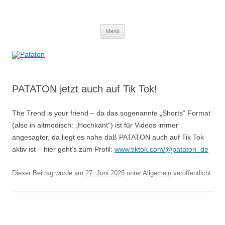
Zum
Inhalt
Pataton
springen
Mukke für Kiddies
Menü
PATATON jetzt auch auf Tik Tok!
The Trend is your friend – da das sogenannte „Shorts“ Format
(also in altmodisch: „Hochkant“) ist für Videos immer
angesagter, da liegt es nahe daß PATATON auch auf Tik Tok
aktiv ist – hier geht’s zum Profil:
www.tiktok.com/@pataton_de
Dieser Beitrag wurde am
27. Juni 2025
unter
Allgemein
veröffentlicht.