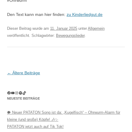
#Ohrwurm
Den Text kann man hier finden:
zu Kinderliedgut.de
Dieser Beitrag wurde am
11. Januar 2025
unter
Allgemein
veröffentlicht. Schlagwörter:
Bewegungslieder
.
Beitragsnavigation
←
Ältere Beiträge
Facebook
YouTube
Instagram
Spotify
TikTok
NEUESTE BEITRÄGE
🐡 Neuer PATATON Song ist da: „Kugelfisch“ – Ohrwurm-Alarm für
kleine (und große) Köpfe! 🎶✨
PATATON jetzt auch auf Tik Tok!