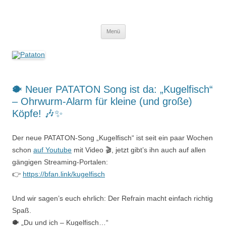
Zum
Inhalt
Pataton
springen
Mukke für Kiddies
Menü
🐡 Neuer PATATON Song ist da: „Kugelfisch“
– Ohrwurm-Alarm für kleine (und große)
Köpfe! 🎶✨
Der neue PATATON-Song „Kugelfisch“ ist seit ein paar Wochen
schon
auf Youtube
mit Video 🎬, jetzt gibt’s ihn auch auf allen
gängigen Streaming-Portalen:
👉
https://bfan.link/kugelfisch
Und wir sagen’s euch ehrlich: Der Refrain macht einfach richtig
Spaß.
🐡 „Du und ich – Kugelfisch…“