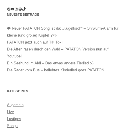
Facebook
YouTube
Instagram
Spotify
TikTok
NEUESTE BEITRÄGE
🐡 Neuer PATATON Song ist da: „Kugelfisch“ – Ohrwurm-Alarm für
kleine (und große) Köpfe! 🎶✨
PATATON jetzt auch auf Tik Tok!
Die Affen rasen durch den Wald – PATATON Version nun auf
Youtube!
Ein Seehund im Aldi – Das etwas andere Tierlied :-)
Die Räder vom Bus – beliebtes Kinderlied goes PATATON
KATEGORIEN
Allgemein
Live
Lustiges
Songs