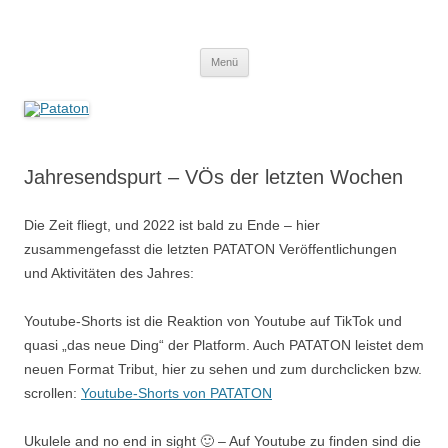
Zum
Inhalt
Pataton
springen
Mukke für Kiddies
Menü
Jahresendspurt – VÖs der letzten Wochen
Die Zeit fliegt, und 2022 ist bald zu Ende – hier
zusammengefasst die letzten PATATON Veröffentlichungen
und Aktivitäten des Jahres:
Youtube-Shorts ist die Reaktion von Youtube auf TikTok und
quasi „das neue Ding“ der Platform. Auch PATATON leistet dem
neuen Format Tribut, hier zu sehen und zum durchclicken bzw.
scrollen:
Youtube-Shorts von PATATON
Ukulele and no end in sight 🙂 – Auf Youtube zu finden sind die